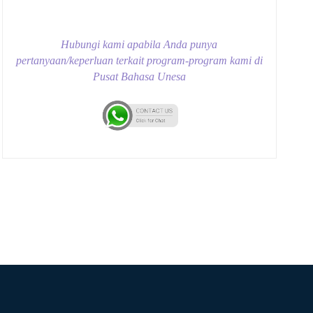
Hubungi kami apabila Anda punya
pertanyaan/keperluan terkait program-program kami di
Pusat Bahasa Unesa