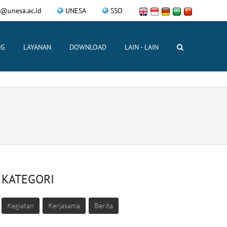
@unesa.ac.id
UNESA
SSO
NG
LAYANAN
DOWNLOAD
LAIN - LAIN
KATEGORI
Kegiatan
Kerjasama
Berita