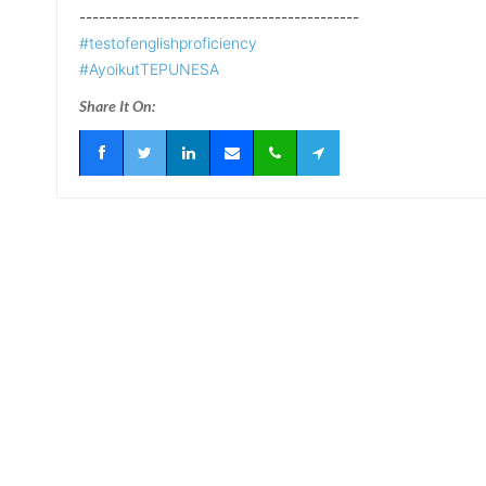
-------------------------------------------
#testofenglishproficiency
#AyoikutTEPUNESA
Share It On: