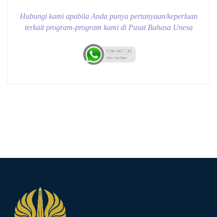
Hubungi kami apabila Anda punya pertanyaan/keperluan
terkait program-program kami di Pusat Bahasa Unesa